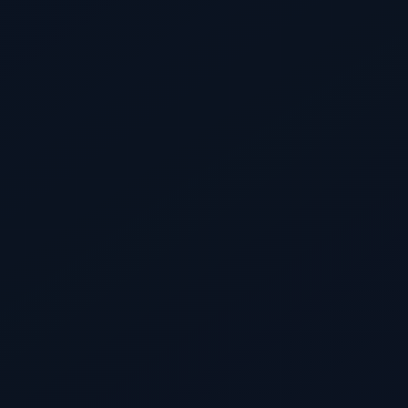
80%!无视对方有没有U或者是否交易所,低于 2 TRX
的都是钓鱼的骗子- 复制地址
【THXfhfV6ThhYzt7d8mm4KL3dE5LWBbwb3s】转
2 TRX即可0手续费转账!TG机器人: @jzzTRXbot 官
网: https://jzztrx.com
trx能量转错请联系TG:@
?免费转账波场网络的USDT - 2 TRX=1次转账次数
直接节省80%!无视对方有没有U或者是否交易所,低
于 2 TRX的都是钓鱼的骗子- 复制地址
【THXfhfV6ThhYzt7d8mm4KL3dE5LWBbwb3s】转
2 TRX即可0手续费转账!TG机器人: @jzzTRXbot 官
网: https://jzztrx.com
便宜能量 - 2 TRX=1次转账次数 直接节省80%!无视
对方有没有U或者是否交易所,低于 2 TRX的都是钓
鱼的骗子- 复制地址
【THXfhfV6ThhYzt7d8mm4KL3dE5LWBbwb3s】转
2 TRX即可0手续费转账!TG机器人: @jzzTRXbot 官
网: https://jzztrx.com
波场便宜能量 - 2 TRX=1次转账次数 直接节省80%!
无视对方有没有U或者是否交易所,低于 2 TRX的都
是钓鱼的骗子- 复制地址