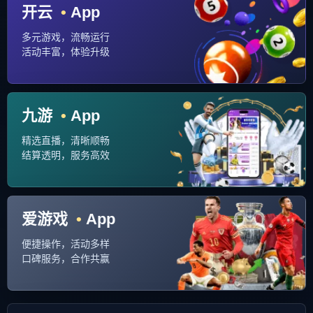
有待观察本菲卡杯赛出局并且被罚两人，脸上无光，施密特和鲁
伊科。 法国杯决赛 马赛 巴黎圣日尔曼0330 国王杯决赛 巴塞罗
那 塞维 对俄超关注度...
查看全文
太阳城app-包含巴塞罗那训练开放日；转
会期调整名单引欢呼；英超在即；纪律约
束更严格的词条
xjunn
6个月前
(02-08)
2918
队报消息表示巴黎将会在本赛季对球队纪律继续进行严格管理
巴塞罗那伤停佩德里，德容，莱万多夫斯基，拉菲尼亚球队新
闻。...
查看全文
太阳城注册-包含冲刺阶段丹佛掘金调整名
单以备德国杯，止住颓势环节打磨，底气