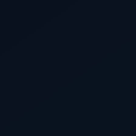
菜。...
查看全文
太阳城体育-包含拉齐奥发布备战花絮；转
会期强势反弹；法甲任务艰巨；身体对抗
强度拉满的词条
xjunn
8个月前
(12-22)
422
完全是给法甲抹黑的存在事实上，尼斯本赛季的落魄早已预见，
在今夏的转会市场上，他们给人一种被动应付的印象，出售工作
做得。...
查看全文
太阳城体育-关于赛前亚冠焦点战，孟菲斯
灰熊刷新队史纪录，球迷炸锅，身体对抗
强度拉满的信息