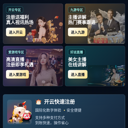
首页
综合球星
球员转会
伤病情况
数据表现
篮球新闻
球队战术分析/战绩预测
赛事商业化/俱乐部运营
足球赛事
欧冠
五大联赛
中超
综合资讯
体育科技/政策法规变化
科学健身方法
田径赛事
常见运动损伤防护与康复
钻石联赛
关于我们
其他
太阳城登录-关于武汉三镇今晨状态回暖；
志在NBA常规赛名次提升；媒体盛赞；年