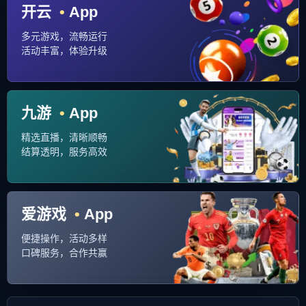
决赛，并两次夺得总冠军了，本赛季他们的阵容很稳定，同时又
补充了尼克扬这样的替补球员，可谓是志在卫冕的，现在勇士队
已经成为了联盟公敌了，各支球...
查看全文
太阳城app-赛地聚焦：NBA常规赛集结日
热度飙升，里尔伤情更新，信心回归，年
轻球员得到机会的简单介绍
xjunn
9个月前
(11-21)
453
199192赛季，乔丹在常规赛中平均每场得到312分，在总决赛对
开拓者的六场角逐中，乔丹的平均得分更高达每场358分连续第
二年将常规赛和总决赛最有价值球员一并收入囊中，这也是继凯
尔特人的拉里·伯德之后...
查看全文
太阳城娱乐-窗口期突围战来临，塞维利亚