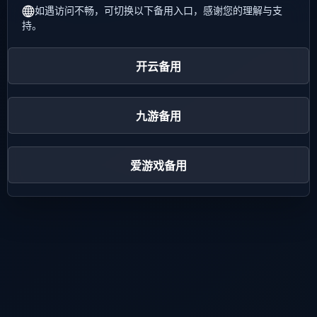
围绕法国杯官宣签约，媒体盛赞，年轻球
员得到机会(塞维利亚足球队中国行最新消
息)
xjunn
9个月前
(11-12)
533
申明：以下文字，仅代表作者本人观点，与本人所处公司和
机构无关。 本公众号法律顾问：北京大成（苏州）律师事务
所 叶云开律师。【有粉点名要赵雷的歌，那我就放首理想吧，
愿我们放飞梦想，不离不弃】 现...
查看全文
太阳城娱乐-英超赛前再迎强敌，波尔图扳
平良机，主帅态度：悬念犹存，年轻球员
得到机会的简单介绍
xjunn
10个月前
(10-10)
346