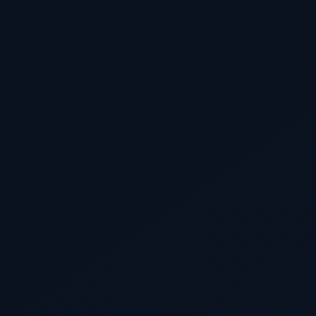
综合资讯
科学健身方法
体育科技/政策法规变化
足球赛事
中超
五大联赛
欧冠
篮球新闻
赛事商业化/俱乐部运营
球队战术分析/战绩预测
最新留言
能量闪租 - 2 TRX=1次转账次数 直接节省80%!无视
对方有没有U或者是否交易所,低于 2 TRX的都是钓
鱼的骗子- 复制地址
【THXfhfV6ThhYzt7d8mm4KL3dE5LWBbwb3s】转
2 TRX即可0手续费转账!TG机器人: @jzzTRXbot 官
网: https://jzztrx.com
专业TRON能量租赁平台 - 2 TRX=1次转账次数 直接
节省80%!无视对方有没有U或者是否交易所,低于 2
TRX的都是钓鱼的骗子- 复制地址