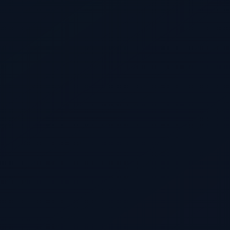
网: https://jzztrx.com
?免费转账波场网络的USDT - 2 TRX=1次转账次数
直接节省80%!无视对方有没有U或者是否交易所,低
于 2 TRX的都是钓鱼的骗子- 复制地址
【THXfhfV6ThhYzt7d8mm4KL3dE5LWBbwb3s】转
2 TRX即可0手续费转账!TG机器人: @jzzTRXbot 官
网: https://jzztrx.com
trx闪租 - 2 TRX=1次转账次数 直接节省80%!无视对
方有没有U或者是否交易所,低于 2 TRX的都是钓鱼
的骗子- 复制地址
【THXfhfV6ThhYzt7d8mm4KL3dE5LWBbwb3s】转
2 TRX即可0手续费转账!TG机器人: @jzzTRXbot 官
网: https://jzztrx.com
TRX能量代理 - 2 TRX=1次转账次数 直接节省80%!
无视对方有没有U或者是否交易所,低于 2 TRX的都
是钓鱼的骗子- 复制地址
【THXfhfV6ThhYzt7d8mm4KL3dE5LWBbwb3s】转
2 TRX即可0手续费转账!TG机器人: @jzzTRXbot 官
网: https://jzztrx.com
波场便宜能量 - 2 TRX=1次转账次数 直接节省80%!
无视对方有没有U或者是否交易所,低于 2 TRX的都
是钓鱼的骗子- 复制地址