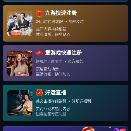
大！，穆古鲁扎遭遇二十持续失
利比赛高潮迭起的词条
xjunn
11个月前
(09-06)
钻石联赛
372
西班牙选手穆古拉扎7月15日在温布尔登网球公开赛女单决
赛中，直落两盘战胜曾在这里5次夺冠的
太阳城app
大威廉姆斯，
首次赢得这项草地大满贯赛的
太阳城登录
冠军23岁的
火博注册
穆
古拉扎也成为历史上第二位赢得温网女单冠军的
太阳城注册
西班
牙选手，而第一个夺得冠军的
火博体育
正是
火博官网
她的
太阳城
体育
教练康奇塔·马丁内斯在1994年温网女单决赛中，只有22岁
的
太阳城娱乐
马丁内斯爆冷击败37岁的“女金刚”纳芙拉蒂诺娃，
夺得了
太阳城娱乐
自己唯一的大满贯冠军23。