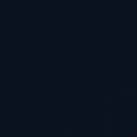
名称(*)
邮箱(*)
网址
◎欢迎参与讨论，请在这里发表您的看法、交流您的观
评论
点。
网站分类
其他
综合球星
伤病情况
数据表现
球员转会
田径赛事
钻石联赛
常见运动损伤防护与康复
综合资讯