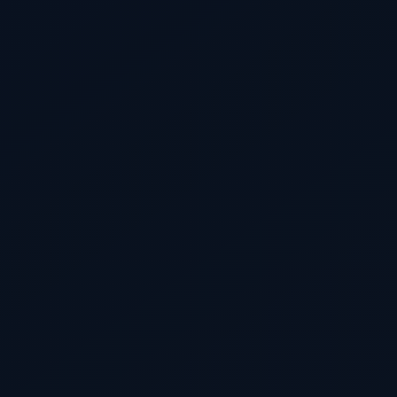
胡亮宁
2025-06-09 21:22:00
Absolutely love this product! It's exactly what I needed and works
perfectly. This is my third time ordering from this seller, and they never
disappoi
回复该评论
吕艳明
2024-12-19 10:28:39
已经多次购买了，一如既往的好，值得信赖的商家。 性价比很
高，用了一段时间没有任何问题，点赞！
回复该评论
发表评论
取消回复