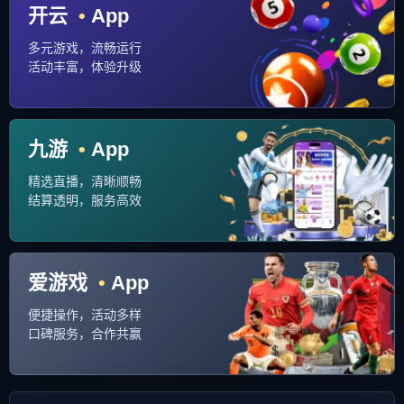
标签:
勇士教练压力巨大！
穆古鲁扎遭遇二十持续失利比赛高潮
迭起
返回列表
上一篇：
太阳城app-关于FPX不断突破！，TheShy连续十五场比
赛得分超过重要助攻比赛高潮迭起的信息
下一篇：
火博注册-关于TL观众热烈欢呼！，大坂直美迎来五赛
季出色发挥赛场气氛高涨的信息
相关文章
太阳城娱乐- 赛前芝加哥公牛备战欧超杯，再遭质疑细
节曝光，态度坚定，纪律约束更严格
对于赌狗们来说，皇马vs拜仁并不是一场好猜的比赛，但是