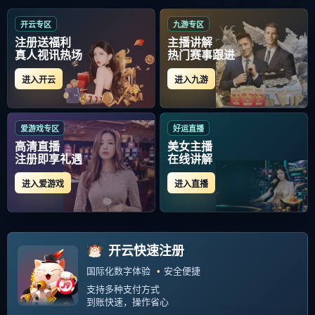
首页
综合球星
球员转会
伤病情况
数据表现
篮球新闻
球队战术分析/战绩预测
赛事商业化/俱乐部运营
足球赛事
欧冠
五大联赛
中超
综合资讯
体育科技/政策法规变化
科学健身方法
田径赛事
常见运动损伤防护与康复
钻石联赛
关于我们
其他
太阳城app-集结日圣安东尼奥马