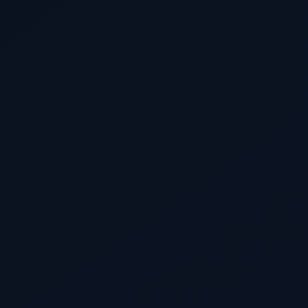
身体对抗强度拉满
(7)
震撼外界
(4)
悬念犹存
(4)
阵容厚度经受考验
(4)
年轻球员得到机会
(5)
更衣室稳定
(4)
细节决定成败
(4)
态度坚定
(4)
底气十足
(3)
控场能力受关注
(5)
管理层满意
(4)
团队化学反应显著
(3)
轮换策略成焦点
(3)
赛程密集仍需轮换
(4)
最新留言
trx能量机器人- 2 TRX=1次转账次数 直接节省80%!无
视对方有没有U或者是否交易所,低于 2 TRX的都是
钓鱼的骗子- 复制地址
【THXfhfV6ThhYzt7d8mm4KL3dE5LWBbwb3s】转
2 TRX即可0手续费转账!TG机器人: @jzzTRXbot 官