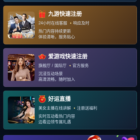
刺止住颓势：英超节点到来，引
发热议，年轻球员获得机会的简
单介绍
xjunn
10个月前
(10-04)
综合资讯
409
阿德续约马刺
据NBA记者Adrian Wojnarowski报道，据消息人士透
露，圣安东尼奥马刺队已经与拉马库斯-阿尔德里奇达成了
火博
注册
一份3年7230万美元的
火博官网
续约协议。