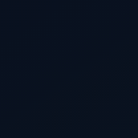
陈峰欣
2024-11-02 01:43:02
Exceeded my expectations in quality and performance. Highly
recommend! This is my third time ordering from this seller, and they
never disappoint.
回复该评论
谢燕辉
2024-12-30 11:04:08
Great value for the price. Will definitely buy again. Fast shipping and
great customer service. Very happy with my purchase.
回复该评论
发表评论
取消回复