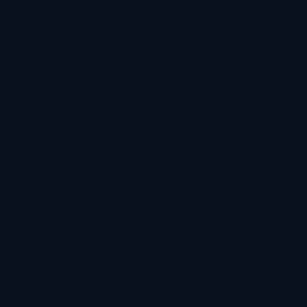
太阳城app-关于转会期波特兰开拓者调整名单以备
NBA季后赛，手感冰凉环节打磨，目标明确，年轻球
员获得机会的信息
新华网北京12月15日电 中国篮协15日在其官网上公布了对
江苏肯帝亚男篮的处罚通知。由于球迷在主场与广东队以及山东
队的两场比赛中谩骂客队和裁判员，江苏队被核减联赛经费2万
元。 中国篮协表示，1...
评论列表
郑宇泽
2025-01-07 10:44:36
Great value for the price. Will definitely buy again. This is my third
time ordering from this seller, and they never disappoint.
回复该评论