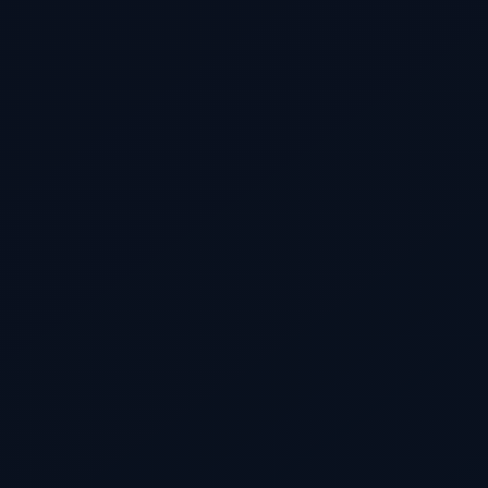
在第五战双星闪耀，也可以在第六站力挽狂澜，即便他在最后的
生死战中没有稳定的投篮，他还是会用自己强壮的身体出色的大
局观，来引领球队走向胜利。
总冠军颁奖典礼
北京时间6月20日，骑士大比分4-3逆转勇士，夺得总冠
军，詹姆斯荣获FMVP。
北京时间6月20日，骑士大比分4-3逆转勇士，夺得总冠
军，詹姆斯荣获FMVP。