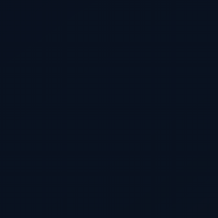
尼克斯为他们的冲冠一怒付出了被淘汰的代价。
6、1981年，东部决赛中凯尔特人和76人相遇，绿军1比
3落后，这次救世主变成了大鸟伯德，在第五场、第六场均以2分
艰难拿下76人队后，第七场大鸟投中制胜跳投，再次将76人队踩
在脚下。
7、1979年，当时马刺队还在东部赛区，东部决赛马刺3
比1领先华盛顿子弹队，如果战胜子弹，球队将首次打入总决
赛。然而结果则是被子弹队三振出局。