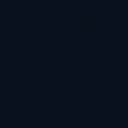
詹姆斯手拿两座奖杯
本场比赛詹皇的手感一般，三分球5次出手只命中一
球。但对于詹姆斯来说，全能才是他最大的杀手锏。首节开始詹
姆斯就开始进攻篮下，凭借频繁的冲击篮下，博取罚球詹姆斯率
领骑士队在第一节取得了1分的领先。
第二节比赛，每当勇士队要把分差拉开时，詹姆斯都可
以凭借个人能力，得分或组织队友咬住比分，直到第二节末分差
才被拉开至7分。
得三节随着欧文，JR手感的回升，詹姆斯开始扮演组