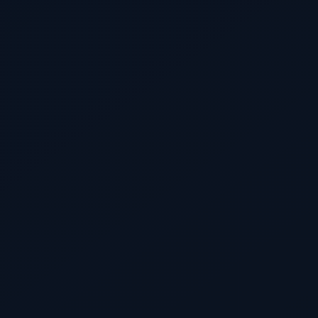
回复该评论
香蕉影视
2025-11-05 14:19:19
我只是来赚积分的！https://www.xjtv1.com
回复该评论
发表评论
取消回复
名称(*)
邮箱(*)
网址