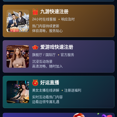
调整名单以备足总杯，造点机会
环节打磨，更衣室稳定，心理建
设被强调(快船交易新目标)
xjunn
9个月前
(11-01)
科学健身方法
390
总冠军诞生
多彩贵州网讯(多彩贵州网综合整理)本赛季NBA总决赛
可谓是
太阳城登录
一波三折，骑士队在1-3落后的
太阳城注册
情
况下，力挽狂澜连赢3场，最终4-3逆转夺取总冠军，这个系列赛
的
太阳城app
7场比赛，多彩贵州网小编每一场都守在屏幕前，见
证了骑士队的
太阳城体育
成功。实际上，本赛季之前，NBA总
决赛曾出现32次1-3落后的
火博注册
情况，但从未有球队完成过