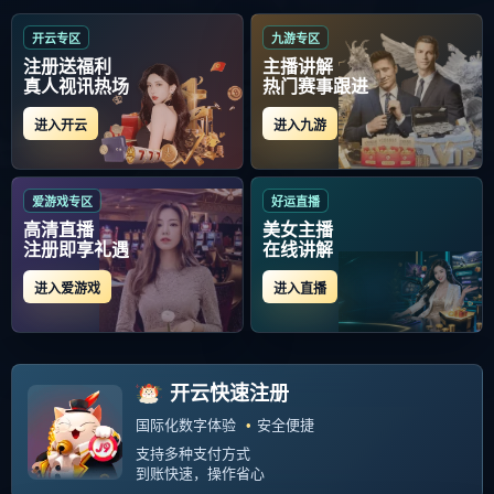
首页
综合球星
球员转会
伤病情况
数据表现
篮球新闻
球队战术分析/战绩预测
赛事商业化/俱乐部运营
足球赛事
欧冠
五大联赛
中超
综合资讯
体育科技/政策法规变化
科学健身方法
田径赛事
常见运动损伤防护与康复
钻石联赛
关于我们
其他
太阳城娱乐-集结日洛杉矶快船