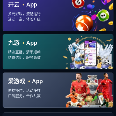
逆袭夺冠的先例。此外，“抢七”赛前，ESPN的篮球实力指数预
测中，骑士以27%夺冠概率远逊于勇士的73%，一系列定律概率
均在“看衰”骑士逆袭夺冠。然而，一鼓作气的骑士最终成为例
外，他们“击败”概率，缔造了总决赛历史上首次1-3翻盘的夺冠
纪录。
骑士队史首座冠军创造历史
抢“七”大战十分激烈
北京时间6月20日，2015-2016赛季NBA总决赛抢七大战
开打，金州勇士队主场迎战克利夫兰骑士。四节激战过后，骑士
在客场以93-89战胜勇士，夺得抢七大战的胜利，骑士队赢得了
队史首座总冠军奖杯。与此同时，整个系列赛表现出色的勒布朗