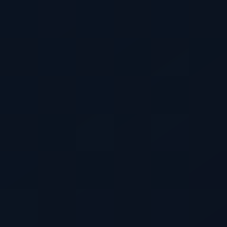
◎欢迎参与讨论，请在这里发表您的看法、交流您的观
评论
点。
网站分类
其他
综合球星
伤病情况
数据表现
球员转会
田径赛事
钻石联赛
常见运动损伤防护与康复
综合资讯
科学健身方法
体育科技/政策法规变化
足球赛事
中超
五大联赛
欧冠
篮球新闻
赛事商业化/俱乐部运营