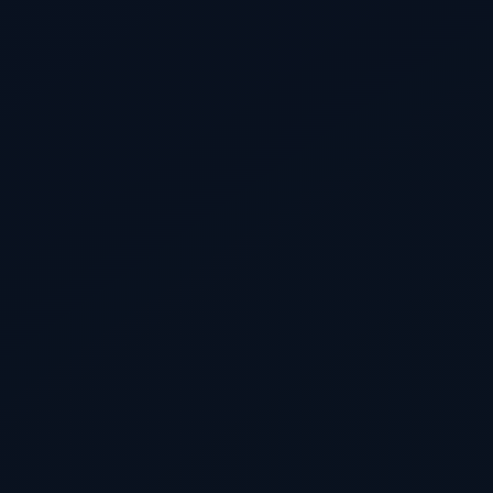
@trxokokbothttps://t.me/xingtatrx
回复该评论
trx能量
2026-02-12 04:29:28
鍏嶈垂杞处娉㈠満缃戠粶鐨刄SDT - 1.5 TRX=1娆¤浆璐︽鏁?
鐩存帴鑺傜渷80%!鏃犺瀵规柟鏈夋病鏈塙鎴栬€呮槸鍚︿氦鏄
撴墍- 澶嶅埗鍦板潃銆怲
AZdAh5LU55aUPPZkgF4rupQwg6inQ5J5X銆戣浆 1.5 TRX鍗冲
彲0鎵嬬画璐硅浆璐?TG鏈哄櫒浜?
@trxokokbothttps://t.me/xingtatrx
回复该评论
波场能量
2026-02-12 02:23:58
浠€涔堟槸鑳介噺绉熻祦 - 1.5 TRX=1娆¤浆璐︽鏁?鐩存帴鑺傜
渷80%!鏃犺瀵规柟鏈夋病鏈塙鎴栬€呮槸鍚︿氦鏄撴墍- 澶嶅埗
鍦板潃銆怲AZdAh5LU55aUPPZkgF4rupQwg6inQ5J5X銆戣浆 1.5