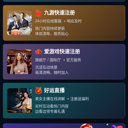
掘金调整名单以备德国杯，止住
颓势环节打磨，底气十足，阵容
厚度经受考验的词条
xjunn
6个月前
(02-07)
综合球星
757
德国杯成为球队扭转颓势的
太阳城体育
“救命稻草” 一场胜
利不仅能缓 这种阵容深度的
太阳城娱乐
严重损耗，极有可能导
致球队在杯赛中采取轮换策；两支欧冠级别球队提前相遇，让本
场对决含金量十足法兰克福近期状态回暖，上轮德甲20击败圣保
利，终结连续不胜颓势，进攻端。