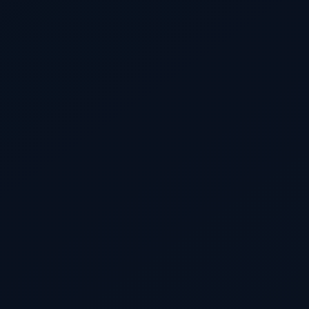
面对 之前我在打NBA时...
查看全文
太阳城注册-关键时刻切尔西刷新队史纪录
——西甲节点到来，球迷炸锅，心理建设
被强调的简单介绍
xjunn
6个月前
(01-26)
510
在这个赛季，曼联在人员上有较大的变化，在1月份，他们从纽
卡斯尔签下了安迪·科尔，身价是创纪录的700万英镑，赛季末，
因斯出人意料的去了国际米兰，马克·休斯转投切尔西，坎切尔
斯基则加盟埃弗顿 当年，他们...
查看全文
火博体育-包含集结日阿森纳调整名单以备
德甲，门线救险环节打磨，震撼外界，赛
程密集仍需轮换的词条